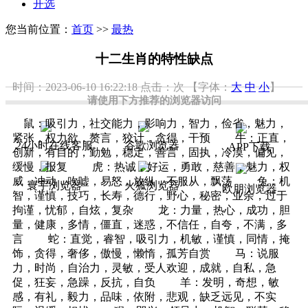
开选
您当前位置：
首页
>>
最热
十二生肖的特性缺点
时间：2023-06-10 16:22:18
点击：
次
【字体：
大
中
小
】
请使用下方推荐的浏览器访问
鼠：吸引力，社交能力，影响力，智力，俭省，魅力，
紧张，权力欲，赘言，狡计，贪得，干预 牛：正直，
24小时在线客服
谷歌浏览器
APP下载
创新，有目的，勤勉，稳定，善言，固执，冷漠，偏见，
缓慢，报复 虎：热诚，好运，勇敢，慈善，魅力，权
威，冲动，吹嘘，易怒，放纵，不服从，飘荡 兔：机
寰宇浏览器
火狐浏览器
欧朋浏览器
智，谨慎，技巧，长寿，德行，野心，秘密，业余，过于
拘谨，忧郁，自炫，复杂 龙：力量，热心，成功，胆
量，健康，多情，僵直，迷惑，不信任，自夸，不满，多
言 蛇：直觉，睿智，吸引力，机敏，谨慎，同情，掩
饰，贪得，奢侈，傲慢，懒惰，孤芳自赏 马：说服
力，时尚，自治力，灵敏，受人欢迎，成就，自私，急
促，狂妄，急躁，反抗，自负 羊：发明，奇想，敏
感，有礼，毅力，品味，依附，悲观，缺乏远见，不实