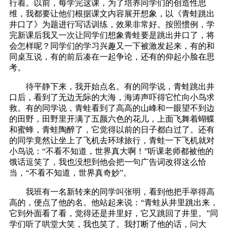
行着。以前，每学完这课，为了培养同学们的创造性思
维，我都要让他们根据课文内容展开想象，以《青蛙跳出
井口了》为题进行写话训练，效果非常好。按照惯例，学
完新课后我又一次让同学们想象青蛙要是跳出井口了，将
会怎样呢？同学们的学习兴趣又一下被激发起来，有的和
同桌互说，有的前后凑在一起争论，还有的仰起小脸在思
考。
待平静下来，我开始点名。有的同学说，青蛙跳出井
口后，看到了无边无际的大海，海涛声吓得它忙向小鸟求
救。有的同学说，青蛙看到了高高的山峰和一眼望不到边
的田野，田野里开满了五颜六色的花儿，上面飞舞着蝴蝶
和蜜蜂，青蛙陶醉了，它觉得以前的日子都白过了。还有
的同学竟然让坐上了飞机去环球旅行，青蛙一下飞机就对
小鸟说：“不看不知道，世界真大啊！”听课老师都被他的
饿话逗笑了，我也没想到他会把一句广告词改得这么恰
当，“不看不知道，世界真奇妙”。
我班有一名新转来的同学叫张明，看到他把手举得高
高的，便点了他的名。他站起来说：“青蛙从井里跳出来，
它到外面看了看，觉得还是井里好，它又跳回了井里。”同
学们听了哄堂大笑，我也笑了。我打断了他的话，问大