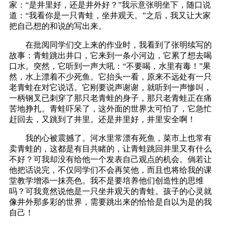
家：“是井里好，还是井外好？”我示意张明坐下，随口说
道：“我看你是一只青蛙，坐井观天。”之后，我又让大家
把自己想的和说的写出来。
在批阅同学们交上来的作业时，我看到了张明续写的
故事：青蛙跳出井口，它来到一条小河边，它累了想去喝
口水。突然，它听到一声大吼：“不要喝，水里有毒！”果
然，水上漂着不少死鱼。它抬头一看，原来不远处有一只
老青蛙在对它说话。它刚要说声谢谢，就听到一声惨叫，
一柄钢叉已刺穿了那只老青蛙的身子，那只老青蛙正在痛
苦地挣扎。青蛙吓呆了，这外面的世界太可怕了，它急忙
赶回去，又跳到了井里。还是井里好，井里安全啊！
我的心被震撼了。河水里常漂有死鱼，菜市上也常有
卖青蛙的，这都是有目共睹的，让青蛙跳回井里又有什么
不好？可我却没有给他一个发表自己观点的机会。倘若让
他把话说完，不仅同学们不会再笑他，而且也将给我的课
堂教学增添一抹亮色。我不是要培养他们创造性的思维
吗？可我竟然说他是一只坐井观天的青蛙。孩子的心灵就
像井外那多彩的世界，需要跳出来的恰恰是自以为是的我
自己！