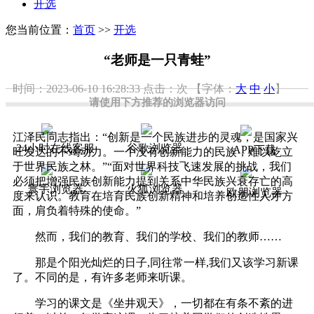
开选
您当前位置：
首页
>>
开选
“老师是一只青蛙”
时间：2023-06-10 16:28:33
点击：
次
【字体：
大
中
小
】
请使用下方推荐的浏览器访问
江泽民同志指出：“创新是一个民族进步的灵魂，是国家兴
24小时在线客服
谷歌浏览器
APP下载
旺发达的不竭动力。一个没有创新能力的民族，难以屹立
于世界民族之林。”“面对世界科技飞速发展的挑战，我们
必须把增强民族创新能力提到关系中华民族兴衰存亡的高
寰宇浏览器
火狐浏览器
欧朋浏览器
度来认识。教育在培育民族创新精神和培养创造性人才方
面，肩负着特殊的使命。”
然而，我们的教育、我们的学校、我们的教师……
那是个阳光灿烂的日子,同往常一样,我们又该学习新课
了。不同的是，有许多老师来听课。
学习的课文是《坐井观天》，一切都在有条不紊的进