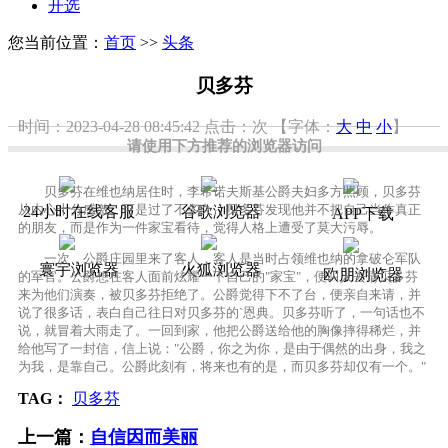
开选
您当前位置：
首页
>>
头条
贝多芬
时间：2023-04-28 08:45:42
点击：
次
【字体：
大
中
小
】
请使用下方推荐的浏览器访问
贝多芬在维也纳居住时，李希诺夫斯基公爵夫妇多方照顾，贝多芬
从内心十分感激。可是过了不多久，贝多芬发现他并不把自己当作真正
24小时在线客服
谷歌浏览器
APP下载
的朋友，而是作为一件家宝看待，觉得人格上遭受了莫大污辱。
一次，公爵庄园里来了客人，客人是当时占领维也纳的拿破仑军队
寰宇浏览器
火狐浏览器
欧朋浏览器
的军官。公爵想在客人面前炫耀一下自己的"家宝"，便叫人去请贝多芬
来为他们演奏，被贝多芬拒绝了。公爵觉得下不了台，便亲自来请，并
说了很多话，表白自己往日对贝多芬的`恩典。贝多芬听了，一句话也不
说，就冒着大雨走了。一回到家，他把公爵送给他的胸像摔得稀烂，并
给他写了一封信，信上说："公爵，你之为你，是由于偶然的出身，我之
为我，是靠自己。公爵此刻有，将来也有的是，而贝多芬却仅有一个。"
TAG：
贝多芬
上一篇：
自信因而美丽