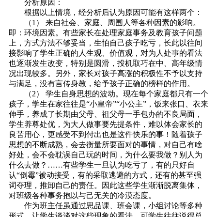
分析原因：
根据以上情境，经分析后认为原因可能有这样两个：
（1） 来自社会、家庭、周围人等各种因素的影响。
即：环境因素。有些家长在处理家庭事务及教育孩子问题
上，方式方法不够妥当，生怕自己孩子吃亏，长此以往间
接影响了学生正确的人生观、价值观，对为人处事的看法
也逐渐发生改变，特别是圆滑，投机取巧在中、高年级情
况出现较多。另外，家长对孩子高涨的积极性不予以支持
与满足，没有言传身教，给予孩子正确的榜样的作用。
（2） 学生自身思想的波动。现在每个家庭都只有一个
孩子，学生在家往往是“小皇帝”“小公主”，饭来张口、衣来
伸手，养成了长期由父母、祖父母一手包办的不良局面，
学生养尊处优，为大人做事要先提条件，难以体会家长的
良苦用心，更感受不到付出也是这件快乐的事！随着孩子
思想的不断成熟，会去衡量所要面对的事情，对自己有啥
好处，会不会耽误自己玩的时间，为什么要我做？别人为
什么去做？……有些学生一旦认为吃亏了，有的只好自
认“倒霉”被动接受，有的采取逃避的方式，还有的甚至强
词夺理，推卸自己的责任。因此这些学生渐渐脱离集体，
对班级各种事务抱以与己无关的冷漠态度。
作为班主任虽通过思品课、班会课，小组讨论等多种
形式，让学生谈谈对这些现象的看法，可学生往往说得总