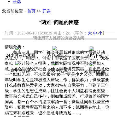
开选
您当前位置：
首页
>>
开选
“两难”问题的困惑
时间：2023-06-10 16:30:39
点击：
次
【字体：
大
中
小
】
请使用下方推荐的浏览器访问
情境分析：
每逢三月，同学们都会开展各种形式的学雷锋活动，
24小时在线客服
谷歌浏览器
APP下载
从征文中、周记中、讨论中都表达了应该乐于助人、无私
奉献，不计较个人得失，然而实际情况并不那么尽如人
意。如今商品经济社会，什么事都讲究实惠，真正愿意做
寰宇浏览器
火狐浏览器
欧朋浏览器
一个默默无闻，不求回报的“傻子”更是少之又少。回想低
年级时学生总是积极投入班级工作，群策群力，班级需要
什么或教育热爱劳动，大家都特别自觉买力，但到了三年
级，学生的思想也成熟，往往会要个人利益看得更重些，
做事前会考虑自己多些，例如和成绩差、行规较差的同学
同桌，都一百个不情愿或牢骚一番；班里让同学找些宣传
资料，积极性蛮高可带来的人却不多；纸团丢在地上，你
踢过来我踢过去，也不愿意弯腰拾起……。