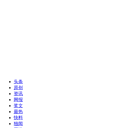
头条
原创
资讯
网报
奖文
最热
快料
独闻