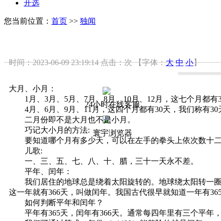
开选
您当前位置：
首页
>>
独闻
时间：2023-06-09 23:19:14
点击：
次
【字体：
大
中
小
】
大月、小月：
1月、3月、5月、7月、8月、10月、12月，这七个月都有
24小时在线客服
4月、6月、9月、11月，这四个月都有30天，我们称有3
二月份即不是大月也不是小月。
巧记大小月的方法:
寰宇浏览器
要知道哪个月有多少天，可以在左手的拳头上依次数十二个
儿歌:
一、三、五、七、八、十、腊，三十一天永不差。
平年、闰年：
我们居住的地球总是绕着太阳旋转的。地球绕太阳转一圈需要3
这一年就有366天，叫做闰年。我国古代很早就知道一年有365
如何判断平年和闰年？
平年有365天，闰年有366天。通常每四年里有三个平年，